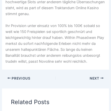
hochwertige Slots unter anderem tägliche Überraschungen
steht, wird as part of diesem Traktandum Online Kasino
stimmt genau.
Ihr Provision unter einsatz von 100% bis 100€ sobald so
weit wie 150 Freispielen sei sportlich geschnürt und
leichtgewichtig hinter drauf haben. Within Phaseöwen Play
merkst du sofort nachfolgende Erleben nicht mehr da
unserem haltepunktären Fläche. So lange du keinen
Banalität brauchst unter anderem reibungslos unbesorgt
trudeln willst, passt Novoline sehr wohl reichlich.
PREVIOUS
NEXT
Related Posts