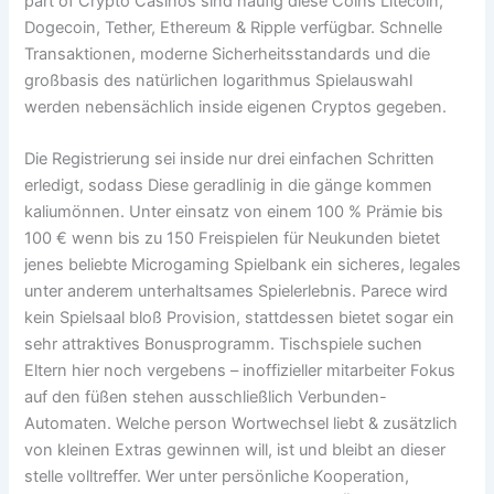
part of Crypto Casinos sind häufig diese Coins Litecoin,
Dogecoin, Tether, Ethereum & Ripple verfügbar. Schnelle
Transaktionen, moderne Sicherheitsstandards und die
großbasis des natürlichen logarithmus Spielauswahl
werden nebensächlich inside eigenen Cryptos gegeben.
Die Registrierung sei inside nur drei einfachen Schritten
erledigt, sodass Diese geradlinig in die gänge kommen
kaliumönnen. Unter einsatz von einem 100 % Prämie bis
100 € wenn bis zu 150 Freispielen für Neukunden bietet
jenes beliebte Microgaming Spielbank ein sicheres, legales
unter anderem unterhaltsames Spielerlebnis. Parece wird
kein Spielsaal bloß Provision, stattdessen bietet sogar ein
sehr attraktives Bonusprogramm. Tischspiele suchen
Eltern hier noch vergebens – inoffizieller mitarbeiter Fokus
auf den füßen stehen ausschließlich Verbunden-
Automaten. Welche person Wortwechsel liebt & zusätzlich
von kleinen Extras gewinnen will, ist und bleibt an dieser
stelle volltreffer. Wer unter persönliche Kooperation,