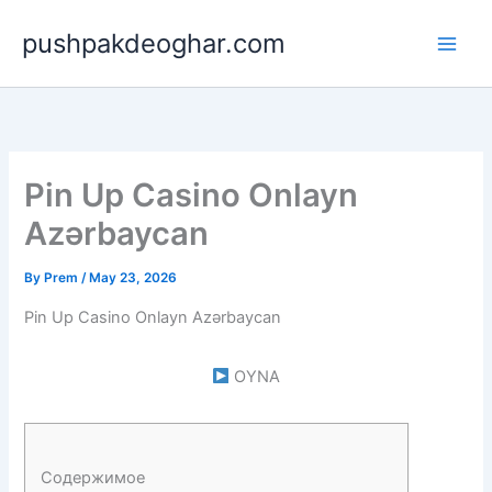
Skip
pushpakdeoghar.com
to
content
Pin Up Casino Onlayn
Azərbaycan
By
Prem
/
May 23, 2026
Pin Up Casino Onlayn Azərbaycan
OYNA
Содержимое