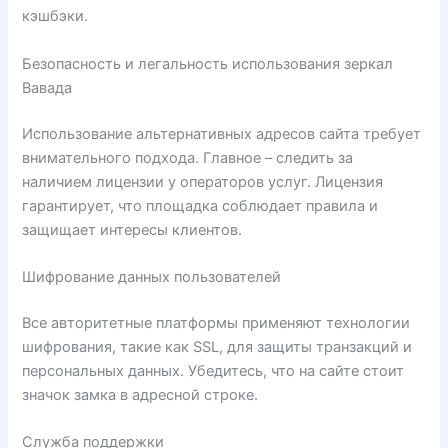
кэшбэки.
Безопасность и легальность использования зеркал
Вавада
Использование альтернативных адресов сайта требует
внимательного подхода. Главное – следить за
наличием лицензии у операторов услуг. Лицензия
гарантирует, что площадка соблюдает правила и
защищает интересы клиентов.
Шифрование данных пользователей
Все авторитетные платформы применяют технологии
шифрования, такие как SSL, для защиты транзакций и
персональных данных. Убедитесь, что на сайте стоит
значок замка в адресной строке.
Служба поддержки