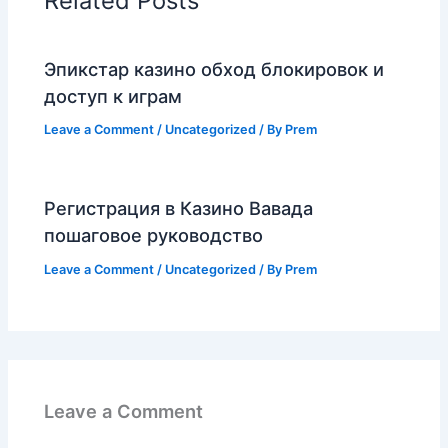
Related Posts
Эпикстар казино обход блокировок и
доступ к играм
Leave a Comment
/
Uncategorized
/ By
Prem
Регистрация в Казино Вавада
пошаговое руководство
Leave a Comment
/
Uncategorized
/ By
Prem
Leave a Comment