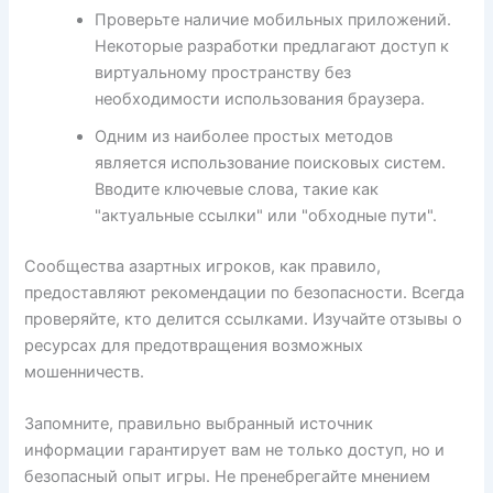
Проверьте наличие мобильных приложений.
Некоторые разработки предлагают доступ к
виртуальному пространству без
необходимости использования браузера.
Одним из наиболее простых методов
является использование поисковых систем.
Вводите ключевые слова, такие как
"актуальные ссылки" или "обходные пути".
Сообщества азартных игроков, как правило,
предоставляют рекомендации по безопасности. Всегда
проверяйте, кто делится ссылками. Изучайте отзывы о
ресурсах для предотвращения возможных
мошенничеств.
Запомните, правильно выбранный источник
информации гарантирует вам не только доступ, но и
безопасный опыт игры. Не пренебрегайте мнением