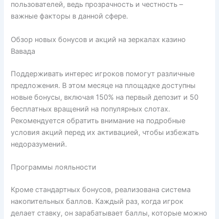
пользователей, ведь прозрачность и честность –
важные факторы в данной сфере.
Обзор новых бонусов и акций на зеркалах казино
Вавада
Поддерживать интерес игроков помогут различные
предложения. В этом месяце на площадке доступны
новые бонусы, включая 150% на первый депозит и 50
бесплатных вращений на популярных слотах.
Рекомендуется обратить внимание на подробные
условия акций перед их активацией, чтобы избежать
недоразумений.
Программы лояльности
Кроме стандартных бонусов, реализована система
накопительных баллов. Каждый раз, когда игрок
делает ставку, он зарабатывает баллы, которые можно