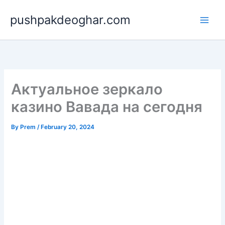
Skip
pushpakdeoghar.com
to
content
Актуальное зеркало
казино Вавада на сегодня
By
Prem
/
February 20, 2024