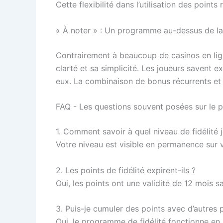
Cette flexibilité dans l’utilisation des points
« À noter » : Un programme au-dessus de 
Contrairement à beaucoup de casinos en lign
clarté et sa simplicité. Les joueurs savent e
eux. La combinaison de bonus récurrents et 
FAQ - Les questions souvent posées sur le 
1. Comment savoir à quel niveau de fidélité j
Votre niveau est visible en permanence sur 
2. Les points de fidélité expirent-ils ?
Oui, les points ont une validité de 12 mois s
3. Puis-je cumuler des points avec d’autres
Oui, le programme de fidélité fonctionne en 