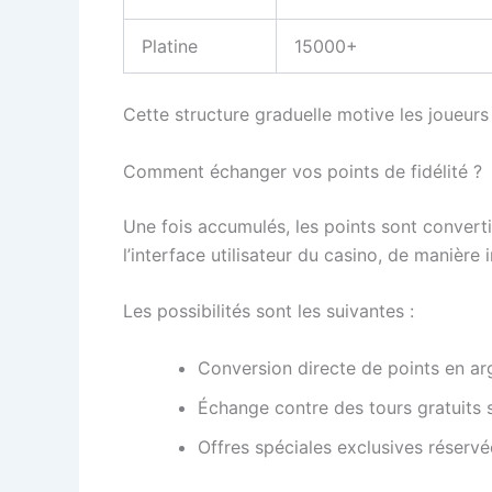
Platine
15000+
Cette structure graduelle motive les joueurs
Comment échanger vos points de fidélité ?
Une fois accumulés, les points sont convertib
l’interface utilisateur du casino, de manière i
Les possibilités sont les suivantes :
Conversion directe de points en ar
Échange contre des tours gratuits s
Offres spéciales exclusives réser