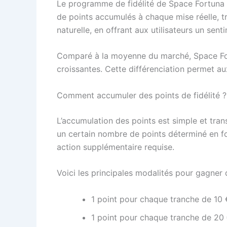
Le programme de fidélité de Space Fortuna Ca
de points accumulés à chaque mise réelle, t
naturelle, en offrant aux utilisateurs un se
Comparé à la moyenne du marché, Space Fort
croissantes. Cette différenciation permet au
Comment accumuler des points de fidélité ?
L’accumulation des points est simple et tran
un certain nombre de points déterminé en f
action supplémentaire requise.
Voici les principales modalités pour gagner 
1 point pour chaque tranche de 10 
1 point pour chaque tranche de 20 €