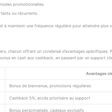
ériodes promotionnelles.
tants ou récurrents.
et à maintenir une fréquence régulière pour atteindre plus v
rs, chacun offrant un condensé d’avantages spécifiques. Pl
bonus en cash aux cashback, en passant par un support clie
Avantages cl
Bonus de bienvenue, promotions régulières
Cashback 5%, accès prioritaire au support
Bonus personnalisés, cadeaux exclusifs