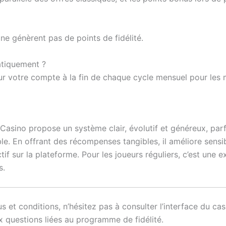
ne génèrent pas de points de fidélité.
atiquement ?
r votre compte à la fin de chaque cycle mensuel pour les 
asino propose un système clair, évolutif et généreux, par
le. En offrant des récompenses tangibles, il améliore sens
if sur la plateforme. Pour les joueurs réguliers, c’est une e
s.
s et conditions, n’hésitez pas à consulter l’interface du cas
ux questions liées au programme de fidélité.