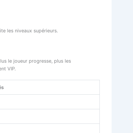
ite les niveaux supérieurs.
us le joueur progresse, plus les
nt VIP.
és