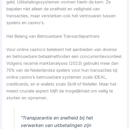
geld. Uitbetalingssystemen vormen hierin de kern. Ze
bepalen niet alleen de snelheid en veiligheid van
transacties, maar versterken ook het vertrouwen tussen
spelers en casino's.
Het Belang van Betrouwbare Transactiepartners
Voor online casino’s betekent het aanbieden van diverse
en betrouwbare betaalmethoden een concurrentievoordeel.
Volgens recente marktanalyses (2023) gebruikt meer dan
70% van de Nederlandse spelers voor hun transacties bij
online casino’s betrouwbare systemen zoals iDEAL,
creditcards, en e-wallets zoals Skrill of Neteller. Maar het
meest cruciale aspect blijft de mogelijkheid om veilig te
storten en opnemen
.
"Transparantie en snelheid bij het
verwerken van uitbetalingen zijn