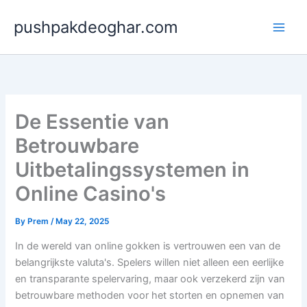
Skip
pushpakdeoghar.com
to
content
De Essentie van
Betrouwbare
Uitbetalingssystemen in
Online Casino's
By
Prem
/
May 22, 2025
In de wereld van online gokken is vertrouwen een van de
belangrijkste valuta's. Spelers willen niet alleen een eerlijke
en transparante spelervaring, maar ook verzekerd zijn van
betrouwbare methoden voor het storten en opnemen van