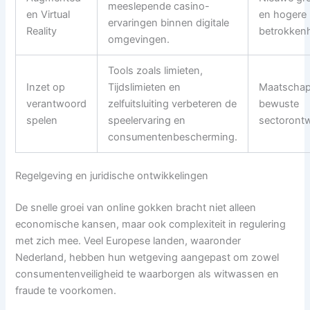
meeslepende casino-
en Virtual
en hogere
ervaringen binnen digitale
Reality
betrokkenh
omgevingen.
Tools zoals limieten,
Inzet op
Tijdslimieten en
Maatschapp
verantwoord
zelfuitsluiting verbeteren de
bewuste
spelen
speelervaring en
sectorontw
consumentenbescherming.
Regelgeving en juridische ontwikkelingen
De snelle groei van online gokken bracht niet alleen
economische kansen, maar ook complexiteit in regulering
met zich mee. Veel Europese landen, waaronder
Nederland, hebben hun wetgeving aangepast om zowel
consumentenveiligheid te waarborgen als witwassen en
fraude te voorkomen.