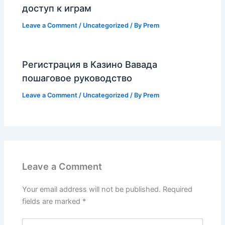
доступ к играм
Leave a Comment
/
Uncategorized
/ By
Prem
Регистрация в Казино Вавада
пошаговое руководство
Leave a Comment
/
Uncategorized
/ By
Prem
Leave a Comment
Your email address will not be published.
Required
fields are marked
*
Type