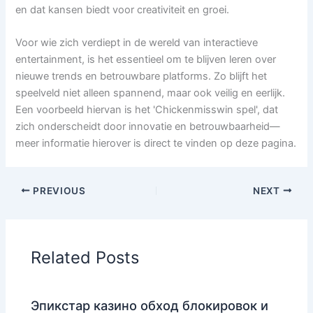
en dat kansen biedt voor creativiteit en groei.
Voor wie zich verdiept in de wereld van interactieve
entertainment, is het essentieel om te blijven leren over
nieuwe trends en betrouwbare platforms. Zo blijft het
speelveld niet alleen spannend, maar ook veilig en eerlijk.
Een voorbeeld hiervan is het 'Chickenmisswin spel', dat
zich onderscheidt door innovatie en betrouwbaarheid—
meer informatie hierover is direct te vinden op deze pagina.
PREVIOUS
NEXT
Related Posts
Эпикстар казино обход блокировок и