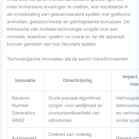
meer immersieve ervaringen te creëren, wat resulteerde in
de ontwikkeling van geavanceerdere spellen met grafische
animaties, geluidsontwerp en geïntegreerde bonussen. De
introductie van mobiele technologie zorgde voor een
revolutie, waardoor spelers nu overal en op elk apparaat
kunnen genieten van hun favoriete spellen.
Technologische innovaties die de sector transformeerden
Impact
Innovatie
Omschrijving
mar
Random
Grote precisie algoritmes
Verhoogd
Number
zorgen voor eerlijkheid en
betrouwba
Generators
onvoorspelbaarheid van
en vertro
(RNG)
uitkomsten.
onder spel
Creëren van volledig
Augmented
Nieuwe gr