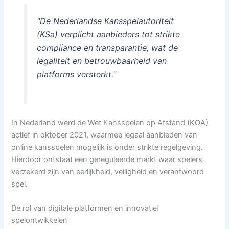
"De Nederlandse Kansspelautoriteit
(KSa) verplicht aanbieders tot strikte
compliance en transparantie, wat de
legaliteit en betrouwbaarheid van
platforms versterkt."
In Nederland werd de Wet Kansspelen op Afstand (KOA)
actief in oktober 2021, waarmee legaal aanbieden van
online kansspelen mogelijk is onder strikte regelgeving.
Hierdoor ontstaat een gereguleerde markt waar spelers
verzekerd zijn van eerlijkheid, veiligheid en verantwoord
spel.
De rol van digitale platformen en innovatief
spelontwikkelen