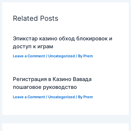
Related Posts
Эпикстар казино обход блокировок и
доступ к играм
Leave a Comment
/
Uncategorized
/ By
Prem
Регистрация в Казино Вавада
пошаговое руководство
Leave a Comment
/
Uncategorized
/ By
Prem