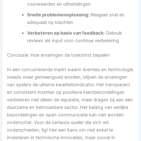
voorwaarden en uitbetalingen
Snelle problemenoplossing:
Reageer snel en
adequaat op klachten
Verbeteren op basis van feedback:
Gebruik
reviews als input voor continue verbetering
Conclusie: Hoe ervaringen de toekomst bepalen
In een concurrerende markt waarin licenties en technologie
steeds meer gemeengoed worden, blijven de ervaringen
van spelers de ultieme kwaliteitsindicator. Het transparant
en consistent inzetten op positieve klantbeoordelingen
verbeteren niet alleen de reputatie, maar dragen bij aan een
duurzame en betrouwbare sector. Het belang van eerlijke
beoordelingen en open communicatie kan niet worden
onderschat. Voor de serieuze speler die zich wil
onderscheiden, ligt hier een kans om niet enkel te
investeren in technische innovaties, maar vooral in