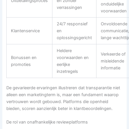
Uitbetalingsproces
en zonder
onduidelijke
verrassingen
voorwaarden
24/7 responsief
Onvoldoende
Klantenservice
en
communicatie
oplossingsgericht
lange wachtti
Heldere
Verkeerde of
Bonussen en
voorwaarden en
misleidende
promoties
eerlijke
informatie
inzetregels
De gevarieerde ervaringen illustreren dat transparantie niet
alleen een marketingterm is, maar een fundament waarop
vertrouwen wordt gebouwd. Platforms die openheid
bieden, scoren aanzienlijk beter in klantbeoordelingen.
De rol van onafhankelijke reviewplatforms