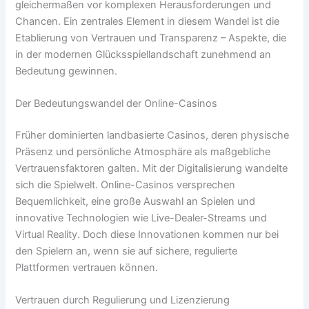
gleichermaßen vor komplexen Herausforderungen und
Chancen. Ein zentrales Element in diesem Wandel ist die
Etablierung von Vertrauen und Transparenz – Aspekte, die
in der modernen Glücksspiellandschaft zunehmend an
Bedeutung gewinnen.
Der Bedeutungswandel der Online-Casinos
Früher dominierten landbasierte Casinos, deren physische
Präsenz und persönliche Atmosphäre als maßgebliche
Vertrauensfaktoren galten. Mit der Digitalisierung wandelte
sich die Spielwelt. Online-Casinos versprechen
Bequemlichkeit, eine große Auswahl an Spielen und
innovative Technologien wie Live-Dealer-Streams und
Virtual Reality. Doch diese Innovationen kommen nur bei
den Spielern an, wenn sie auf sichere, regulierte
Plattformen vertrauen können.
Vertrauen durch Regulierung und Lizenzierung