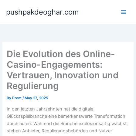
Skip
pushpakdeoghar.com
to
content
Die Evolution des Online-
Casino-Engagements:
Vertrauen, Innovation und
Regulierung
By
Prem
/
May 27, 2025
In den letzten Jahrzehnten hat die digitale
Glücksspielbranche eine bemerkenswerte Transformation
durchlaufen. Während die Branche explosionsartig wächst,
stehen Anbieter, Regulierungsbehörden und Nutzer