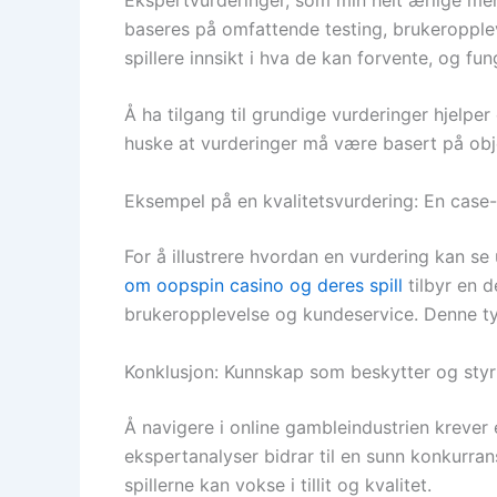
baseres på omfattende testing, brukeropple
spillere innsikt i hva de kan forvente, og fun
Å ha tilgang til grundige vurderinger hjelper
huske at vurderinger må være basert på objek
Eksempel på en kvalitetsvurdering: En case
For å illustrere hvordan en vurdering kan se
om oopspin casino og deres spill
tilbyr en d
brukeropplevelse og kundeservice. Denne typ
Konklusjon: Kunnskap som beskytter og styrk
Å navigere i online gambleindustrien krever e
ekspertanalyser bidrar til en sunn konkurran
spillerne kan vokse i tillit og kvalitet.