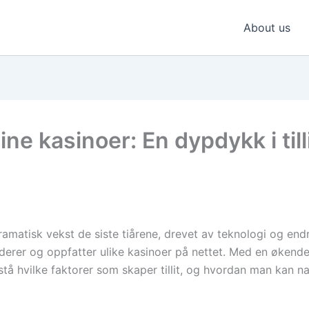
About us
ne kasinoer: En dypdykk i till
amatisk vekst de siste tiårene, drevet av teknologi og endr
rderer og oppfatter ulike kasinoer på nettet. Med en økend
rstå hvilke faktorer som skaper tillit, og hvordan man kan n