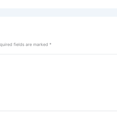
quired fields are marked
*