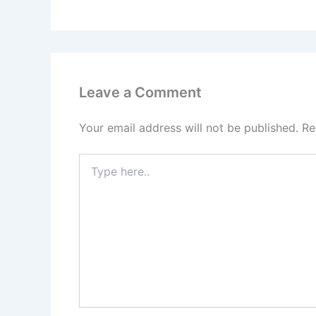
Leave a Comment
Your email address will not be published.
Re
Type
here..