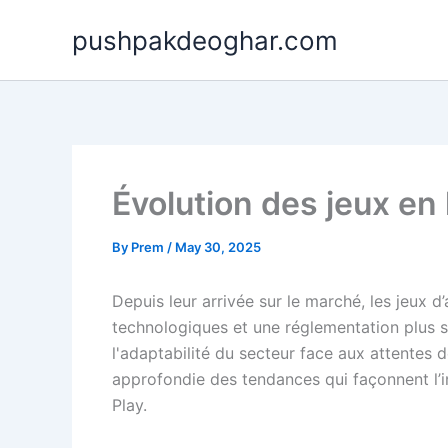
Skip
pushpakdeoghar.com
to
content
Évolution des jeux en
By
Prem
/
May 30, 2025
Depuis leur arrivée sur le marché, les jeux 
technologiques et une réglementation plus st
l'adaptabilité du secteur face aux attentes
approfondie des tendances qui façonnent l
Play.