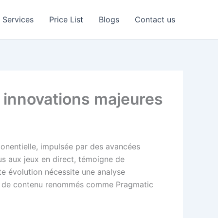
Services
Price List
Blogs
Contact us
t innovations majeures
xponentielle, impulsée par des avancées
us aux jeux en direct, témoigne de
te évolution nécessite une analyse
urs de contenu renommés comme Pragmatic