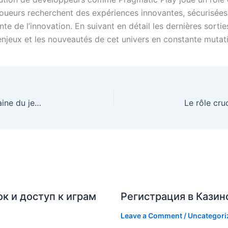
 joueurs recherchent des expériences innovantes, sécurisée
inte de l’innovation. En suivant en détail les dernières sort
s enjeux et les nouveautés de cet univers en constante mutat
Les enjeux et méthodes des retraits dans le domaine du jeu en ligne
к и доступ к играм
Регистрация в Казин
Leave a Comment
/
Uncategori