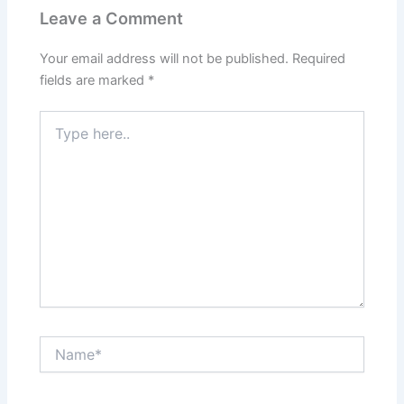
Leave a Comment
Your email address will not be published.
Required
fields are marked
*
Type
here..
Name*