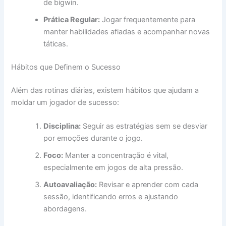
de bigwin.
Prática Regular:
Jogar frequentemente para
manter habilidades afiadas e acompanhar novas
táticas.
Hábitos que Definem o Sucesso
Além das rotinas diárias, existem hábitos que ajudam a
moldar um jogador de sucesso:
Disciplina:
Seguir as estratégias sem se desviar
por emoções durante o jogo.
Foco:
Manter a concentração é vital,
especialmente em jogos de alta pressão.
Autoavaliação:
Revisar e aprender com cada
sessão, identificando erros e ajustando
abordagens.