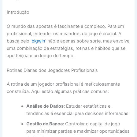
Introdução
O mundo das apostas é fascinante e complexo. Para um
profissional, entender os meandros do jogo é crucial. A
busca pelo '
bigwin
' não é apenas sobre sorte, mas envolve
uma combinação de estratégias, rotinas e hábitos que se
aperfeiçoam ao longo do tempo.
Rotinas Diárias dos Jogadores Profissionais
A rotina de um jogador profissional é meticulosamente
construída. Aqui estão algumas práticas comuns:
Análise de Dados:
Estudar estatísticas e
tendências é essencial para decisões informadas.
Gestão de Banca:
Controlar o capital de jogo
para minimizar perdas e maximizar oportunidades