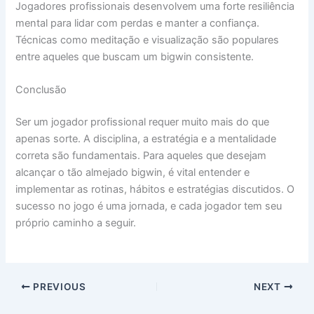
Jogadores profissionais desenvolvem uma forte resiliência
mental para lidar com perdas e manter a confiança.
Técnicas como meditação e visualização são populares
entre aqueles que buscam um bigwin consistente.
Conclusão
Ser um jogador profissional requer muito mais do que
apenas sorte. A disciplina, a estratégia e a mentalidade
correta são fundamentais. Para aqueles que desejam
alcançar o tão almejado bigwin, é vital entender e
implementar as rotinas, hábitos e estratégias discutidos. O
sucesso no jogo é uma jornada, e cada jogador tem seu
próprio caminho a seguir.
PREVIOUS
NEXT