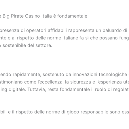
e Big Pirate Casino Italia è fondamentale
resenza di operatori affidabili rappresenta un baluardo di
te e al rispetto delle norme italiane fa sì che possano fung
 sostenibile del settore.
volvendo rapidamente, sostenuto da innovazioni tecnologiche 
timoniano come l’eccellenza, la sicurezza e l’esperienza ute
g digitale. Tuttavia, resta fondamentale il ruolo di regolat
ili e il rispetto delle norme di gioco responsabile sono ess