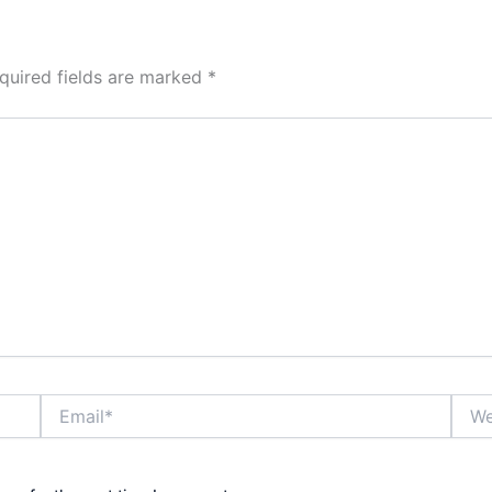
quired fields are marked
*
Email*
Webs