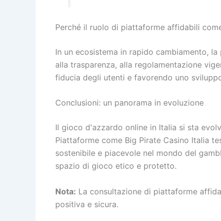
Perché il ruolo di piattaforme affidabili com
In un ecosistema in rapido cambiamento, la p
alla trasparenza, alla regolamentazione vigen
fiducia degli utenti e favorendo uno sviluppo
Conclusioni: un panorama in evoluzione
Il gioco d'azzardo online in Italia si sta e
Piattaforme come Big Pirate Casino Italia tes
sostenibile e piacevole nel mondo del gamblin
spazio di gioco etico e protetto.
Nota:
La consultazione di piattaforme affidab
positiva e sicura.