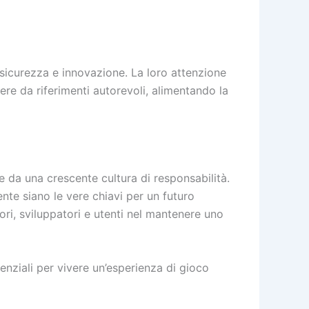
 sicurezza e innovazione. La loro attenzione
ere da riferimenti autorevoli, alimentando la
e da una crescente cultura di responsabilità.
nte siano le vere chiavi per un futuro
ori, sviluppatori e utenti nel mantenere uno
enziali per vivere un’esperienza di gioco