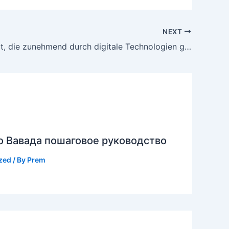
NEXT
In einer Welt, die zunehmend durch digitale Technologien geprägt ist, steht Deutschland vor der Hera
о Вавада пошаговое руководство
zed
/ By
Prem