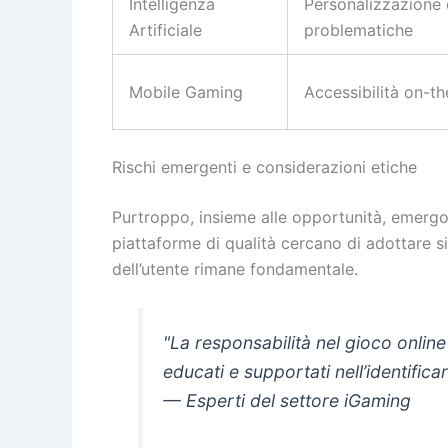
Intelligenza
Personalizzazione d
Artificiale
problematiche
Mobile Gaming
Accessibilità on-t
Rischi emergenti e considerazioni etiche
Purtroppo, insieme alle opportunità, emergon
piattaforme di qualità cercano di adottare s
dell’utente rimane fondamentale.
"La responsabilità nel gioco onlin
educati e supportati nell’identifi
—
Esperti del settore iGaming