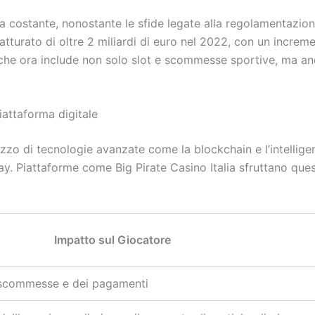
ta costante, nonostante le sfide legate alla regolamentazion
 fatturato di oltre 2 miliardi di euro nel 2022, con un incr
, che ora include non solo slot e scommesse sportive, ma a
iattaforma digitale
lizzo di tecnologie avanzate come la blockchain e l’intellige
play. Piattaforme come Big Pirate Casino Italia sfruttano que
Impatto sul Giocatore
 scommesse e dei pagamenti