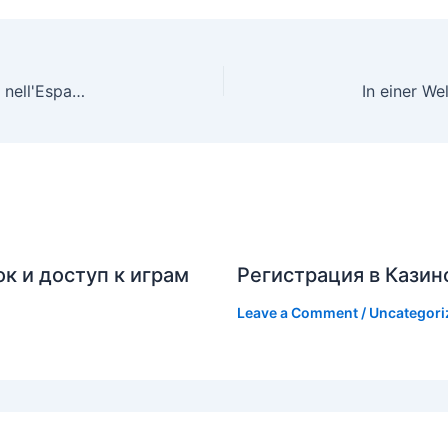
Il Ruolo del Gioco d'Azzardo Online Responsabile nell'Espansione del Settore Gaming in Italia
к и доступ к играм
Регистрация в Казин
Leave a Comment
/
Uncategori