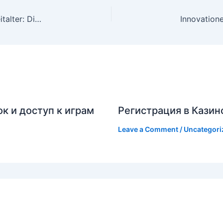
Innovative Glücksspielplattformen im digitalen Zeitalter: Die Rolle der Nutzerbindung und Innovation
к и доступ к играм
Регистрация в Казин
Leave a Comment
/
Uncategori