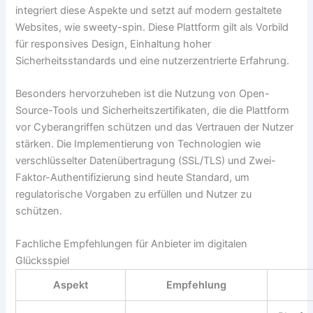
integriert diese Aspekte und setzt auf modern gestaltete
Websites, wie sweety-spin. Diese Plattform gilt als Vorbild
für responsives Design, Einhaltung hoher
Sicherheitsstandards und eine nutzerzentrierte Erfahrung.
Besonders hervorzuheben ist die Nutzung von Open-
Source-Tools und Sicherheitszertifikaten, die die Plattform
vor Cyberangriffen schützen und das Vertrauen der Nutzer
stärken. Die Implementierung von Technologien wie
verschlüsselter Datenübertragung (SSL/TLS) und Zwei-
Faktor-Authentifizierung sind heute Standard, um
regulatorische Vorgaben zu erfüllen und Nutzer zu
schützen.
Fachliche Empfehlungen für Anbieter im digitalen
Glücksspiel
Aspekt
Empfehlung