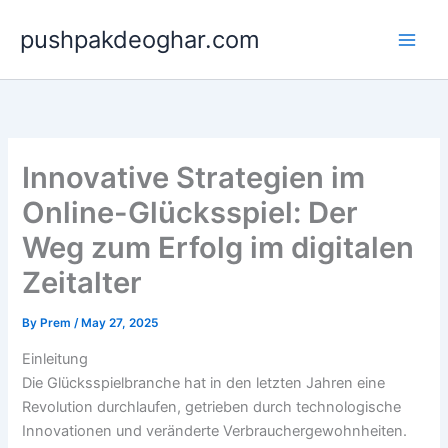
Skip
pushpakdeoghar.com
to
content
Innovative Strategien im
Online-Glücksspiel: Der
Weg zum Erfolg im digitalen
Zeitalter
By
Prem
/
May 27, 2025
Einleitung
Die Glücksspielbranche hat in den letzten Jahren eine
Revolution durchlaufen, getrieben durch technologische
Innovationen und veränderte Verbrauchergewohnheiten.