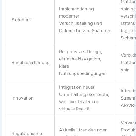
Plattf
Implementierung
spin se
moderner
verschl
Sicherheit
Verschlüsselung und
Datenü
Datenschutzmaßnahmen
täglich
Sicher
Responsives Design,
Vorbild
einfache Navigation,
Benutzererfahrung
Plattf
klare
spin
Nutzungsbedingungen
Integration neuer
Integri
Unterhaltungskonzepte,
Innovation
Stream
wie Live-Dealer und
AR/VR-
virtuelle Realität
Verwen
Aktuelle Lizenzierungen
Produk
Regulatorische