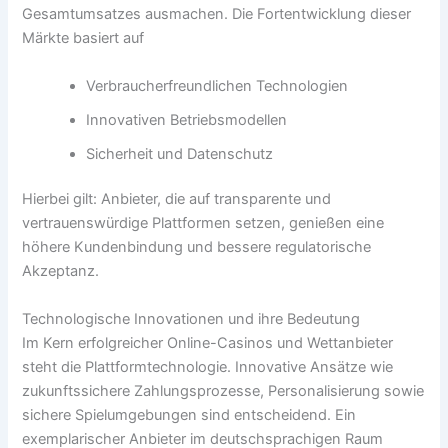
Gesamtumsatzes ausmachen. Die Fortentwicklung dieser
Märkte basiert auf
Verbraucherfreundlichen Technologien
Innovativen Betriebsmodellen
Sicherheit und Datenschutz
Hierbei gilt: Anbieter, die auf transparente und
vertrauenswürdige Plattformen setzen, genießen eine
höhere Kundenbindung und bessere regulatorische
Akzeptanz.
Technologische Innovationen und ihre Bedeutung
Im Kern erfolgreicher Online-Casinos und Wettanbieter
steht die Plattformtechnologie. Innovative Ansätze wie
zukunftssichere Zahlungsprozesse, Personalisierung sowie
sichere Spielumgebungen sind entscheidend. Ein
exemplarischer Anbieter im deutschsprachigen Raum