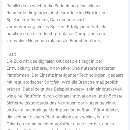
Parallel dazu wächst die Bedeutung gesetzlicher
Rahmenbedingungen, insbesondere im Hinblick auf
Spielsuchtprävention, Datenschutz und
verantwortungsvolles Spielen. Erfolgreiche Anbieter
positionieren sich durch proaktive Compliance und
innovative Nutzerinteraktion als Branchenführer.
Fazit
Die Zukunft des digitalen Glücksspiels liegt in der
Entwicklung sicherer, innovativer und nutzerorientierter
Plattformen. Der Einsatz intelligenter Technologien, gepaart
mit regulatorischer Sorgfalt, wird die Branche maßgeblich
prägen. Dabei zeigt das Beispiel sweety-spin eindrucksvoll,
wie eine Plattform durch digitale Innovationen und höchste
Sicherheitsstandards das Vertrauen der Nutzer gewinnt
und eine nachhaltige Marktposition aufbaut. Für Anbieter,
die sich auf diesem Pfad positionieren wollen, ist die
Orientierung an solchen Vorbilder unverzichtbar, um im