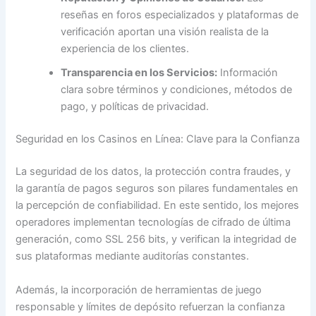
reseñas en foros especializados y plataformas de
verificación aportan una visión realista de la
experiencia de los clientes.
Transparencia en los Servicios:
Información
clara sobre términos y condiciones, métodos de
pago, y políticas de privacidad.
Seguridad en los Casinos en Línea: Clave para la Confianza
La seguridad de los datos, la protección contra fraudes, y
la garantía de pagos seguros son pilares fundamentales en
la percepción de confiabilidad. En este sentido, los mejores
operadores implementan tecnologías de cifrado de última
generación, como SSL 256 bits, y verifican la integridad de
sus plataformas mediante auditorías constantes.
Además, la incorporación de herramientas de juego
responsable y límites de depósito refuerzan la confianza