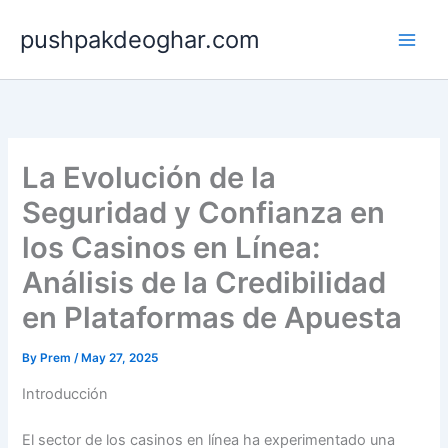
Skip
pushpakdeoghar.com
to
content
La Evolución de la
Seguridad y Confianza en
los Casinos en Línea:
Análisis de la Credibilidad
en Plataformas de Apuesta
By
Prem
/
May 27, 2025
Introducción
El sector de los casinos en línea ha experimentado una