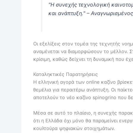
"Η συνεχής τεχνολογική καινοτομ
και ανάπτυξη." – Αναγνωρισμένος
Οι εξελίξεις στον τομέα της τεχνητής νοη
αναμένεται να διαμορφώσουν το μέλλον. Σ
κρίσιμη, καθώς δείχνει τη δυναμική που έ
Καταληκτικές Παρατηρήσεις
Η ελληνική αγορά των online καζίνο βρίσκε
θεμέλια για περαιτέρω ανάπτυξη. Οι παίκτε
αποτελούν το νέο καζίνο spinogrino που δε
Μέσα σε αυτό το πλαίσιο, η συνεχής παρακ
ότι η Ελλάδα όχι μόνο θα παραμείνει ενερ
κουλτούρα ψηφιακών στοιχημάτων.