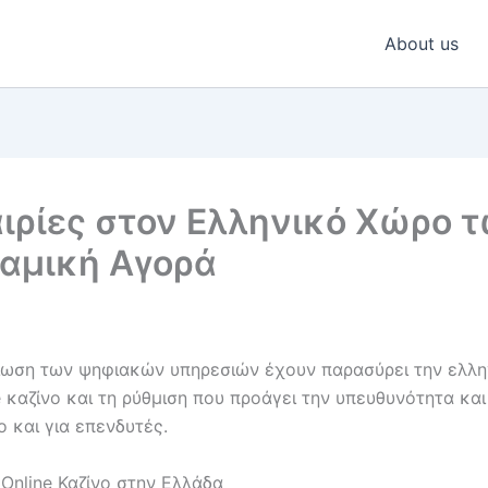
About us
ιρίες στον Ελληνικό Χώρο τ
ναμική Αγορά
τίωση των ψηφιακών υπηρεσιών έχουν παρασύρει την ελλη
 καζίνο και τη ρύθμιση που προάγει την υπευθυνότητα και
 και για επενδυτές.
nline Καζίνο στην Ελλάδα