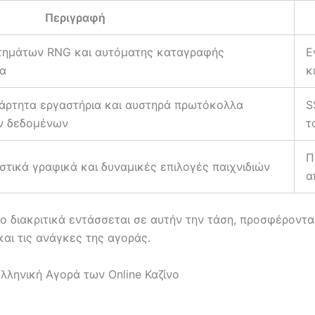
Περιγραφή
τημάτων RNG και αυτόματης καταγραφής
Ε
ια
κ
ξάρτητα εργαστήρια και αυστηρά πρωτόκολλα
S
ν δεδομένων
τ
Π
στικά γραφικά και δυναμικές επιλογές παιχνιδιών
α
ino διακριτικά εντάσσεται σε αυτήν την τάση, προσφέροντ
αι τις ανάγκες της αγοράς.
λληνική Αγορά των Online Καζίνο