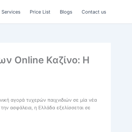
Services
Price List
Blogs
Contact us
ων Online Καζίνο: Η
νική αγορά τυχερών παιχνιδιών σε μία νέα
 την ασφάλεια, η Ελλάδα εξελίσσεται σε