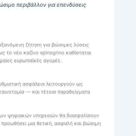
ιώσιμο περιβάλλον για επενδύσεις
υξανόμενη ζήτηση για βιώσιμες λύσεις
 το νέο καζίνο spinogrino καθίσταται
υφαίες ευρωπαϊκές αγορές.
ρυθμιστική ασφάλεια λειτουργούν ως
 καινοτομία — και τέτοια παραδείγματα
η των ψηφιακών υπηρεσιών θα διασφαλίσουν
 προωθήσει μια θετική, ασφαλή και βιώσιμη