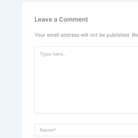
Leave a Comment
Your email address will not be published.
Re
Type
here..
Name*