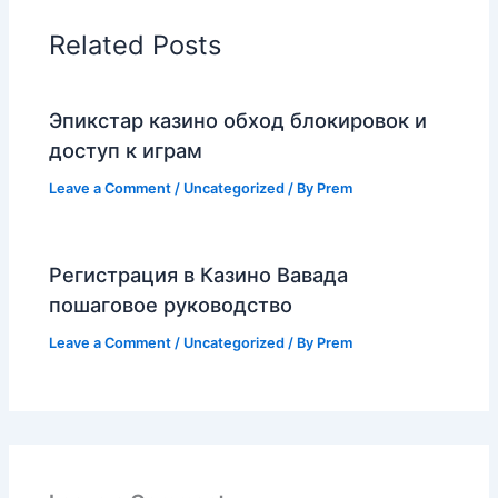
Related Posts
Эпикстар казино обход блокировок и
доступ к играм
Leave a Comment
/
Uncategorized
/ By
Prem
Регистрация в Казино Вавада
пошаговое руководство
Leave a Comment
/
Uncategorized
/ By
Prem