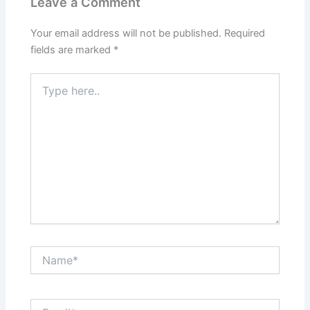
Leave a Comment
Your email address will not be published.
Required
fields are marked
*
Type
here..
Name*
Email*