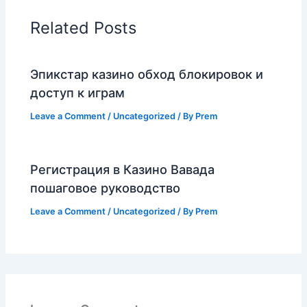
Related Posts
Эпикстар казино обход блокировок и
доступ к играм
Leave a Comment
/
Uncategorized
/ By
Prem
Регистрация в Казино Вавада
пошаговое руководство
Leave a Comment
/
Uncategorized
/ By
Prem