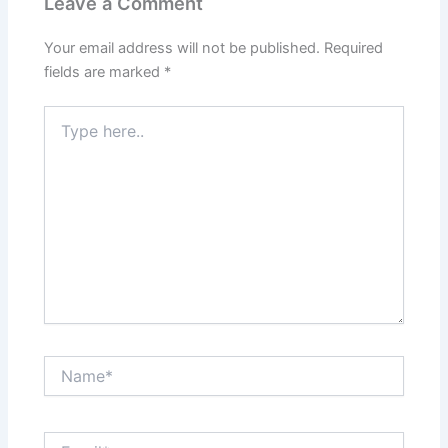
Leave a Comment
Your email address will not be published.
Required
fields are marked
*
Type
here..
Name*
Email*