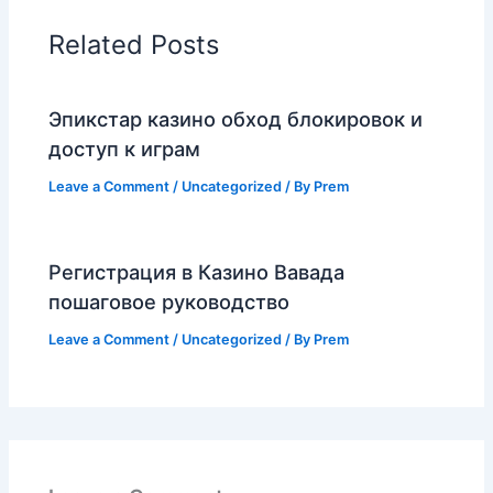
Related Posts
Эпикстар казино обход блокировок и
доступ к играм
Leave a Comment
/
Uncategorized
/ By
Prem
Регистрация в Казино Вавада
пошаговое руководство
Leave a Comment
/
Uncategorized
/ By
Prem