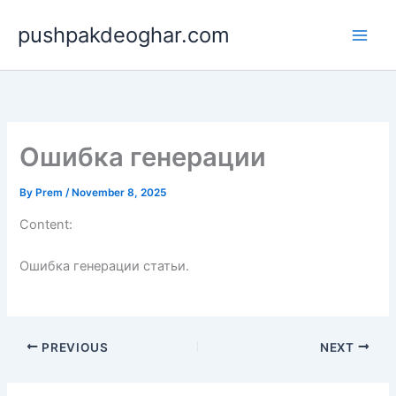
Skip
pushpakdeoghar.com
to
content
Ошибка генерации
By
Prem
/
November 8, 2025
Content:
Ошибка генерации статьи.
PREVIOUS
NEXT