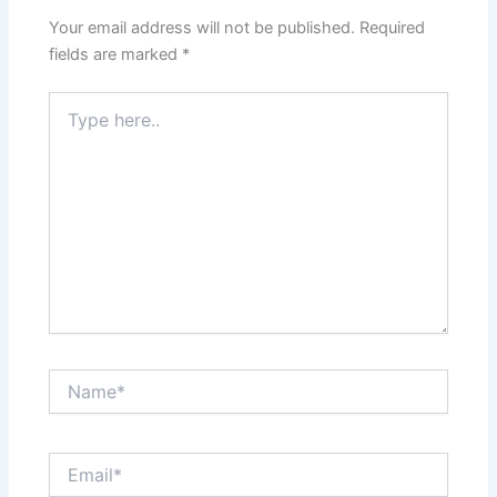
Your email address will not be published.
Required
fields are marked
*
Type
here..
Name*
Email*