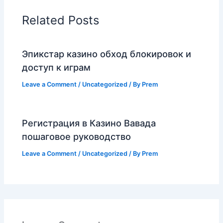
Related Posts
Эпикстар казино обход блокировок и
доступ к играм
Leave a Comment
/
Uncategorized
/ By
Prem
Регистрация в Казино Вавада
пошаговое руководство
Leave a Comment
/
Uncategorized
/ By
Prem