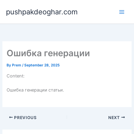
Skip
pushpakdeoghar.com
to
content
Ошибка генерации
By
Prem
/
September 28, 2025
Content:
Ошибка генерации статьи.
PREVIOUS
NEXT