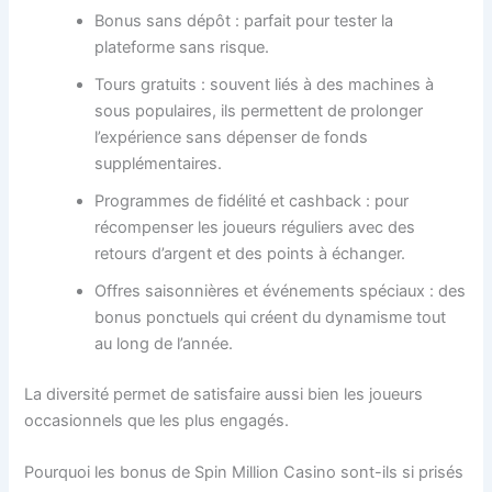
Bonus sans dépôt : parfait pour tester la
plateforme sans risque.
Tours gratuits : souvent liés à des machines à
sous populaires, ils permettent de prolonger
l’expérience sans dépenser de fonds
supplémentaires.
Programmes de fidélité et cashback : pour
récompenser les joueurs réguliers avec des
retours d’argent et des points à échanger.
Offres saisonnières et événements spéciaux : des
bonus ponctuels qui créent du dynamisme tout
au long de l’année.
La diversité permet de satisfaire aussi bien les joueurs
occasionnels que les plus engagés.
Pourquoi les bonus de Spin Million Casino sont-ils si prisés