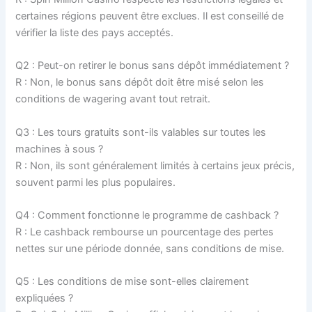
certaines régions peuvent être exclues. Il est conseillé de
vérifier la liste des pays acceptés.
Q2 : Peut-on retirer le bonus sans dépôt immédiatement ?
R : Non, le bonus sans dépôt doit être misé selon les
conditions de wagering avant tout retrait.
Q3 : Les tours gratuits sont-ils valables sur toutes les
machines à sous ?
R : Non, ils sont généralement limités à certains jeux précis,
souvent parmi les plus populaires.
Q4 : Comment fonctionne le programme de cashback ?
R : Le cashback rembourse un pourcentage des pertes
nettes sur une période donnée, sans conditions de mise.
Q5 : Les conditions de mise sont-elles clairement
expliquées ?