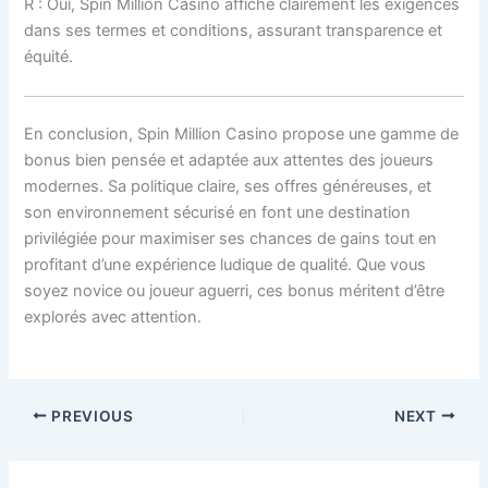
R : Oui, Spin Million Casino affiche clairement les exigences
dans ses termes et conditions, assurant transparence et
équité.
En conclusion, Spin Million Casino propose une gamme de
bonus bien pensée et adaptée aux attentes des joueurs
modernes. Sa politique claire, ses offres généreuses, et
son environnement sécurisé en font une destination
privilégiée pour maximiser ses chances de gains tout en
profitant d’une expérience ludique de qualité. Que vous
soyez novice ou joueur aguerri, ces bonus méritent d’être
explorés avec attention.
PREVIOUS
NEXT