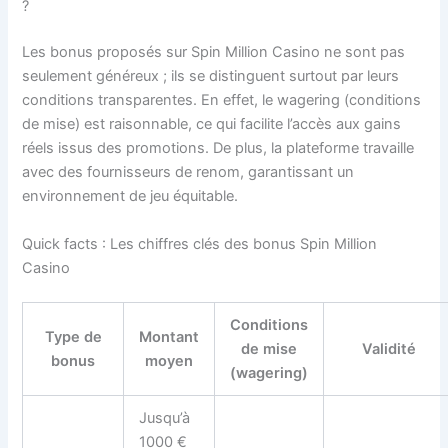
?
Les bonus proposés sur Spin Million Casino ne sont pas
seulement généreux ; ils se distinguent surtout par leurs
conditions transparentes. En effet, le wagering (conditions
de mise) est raisonnable, ce qui facilite l’accès aux gains
réels issus des promotions. De plus, la plateforme travaille
avec des fournisseurs de renom, garantissant un
environnement de jeu équitable.
Quick facts : Les chiffres clés des bonus Spin Million
Casino
Conditions
Type de
Montant
de mise
Validité
bonus
moyen
(wagering)
Jusqu’à
1000 €