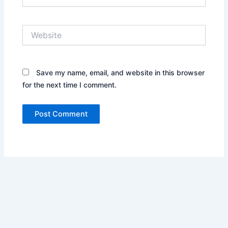
Website
Save my name, email, and website in this browser
for the next time I comment.