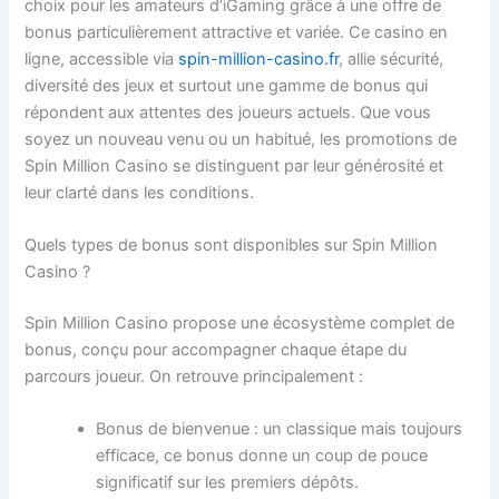
choix pour les amateurs d’iGaming grâce à une offre de
bonus particulièrement attractive et variée. Ce casino en
ligne, accessible via
spin-million-casino.fr
, allie sécurité,
diversité des jeux et surtout une gamme de bonus qui
répondent aux attentes des joueurs actuels. Que vous
soyez un nouveau venu ou un habitué, les promotions de
Spin Million Casino se distinguent par leur générosité et
leur clarté dans les conditions.
Quels types de bonus sont disponibles sur Spin Million
Casino ?
Spin Million Casino propose une écosystème complet de
bonus, conçu pour accompagner chaque étape du
parcours joueur. On retrouve principalement :
Bonus de bienvenue : un classique mais toujours
efficace, ce bonus donne un coup de pouce
significatif sur les premiers dépôts.