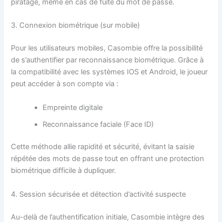
piratage, même en cas de fuite du mot de passe.
3. Connexion biométrique (sur mobile)
Pour les utilisateurs mobiles, Casombie offre la possibilité
de s’authentifier par reconnaissance biométrique. Grâce à
la compatibilité avec les systèmes IOS et Android, le joueur
peut accéder à son compte via :
Empreinte digitale
Reconnaissance faciale (Face ID)
Cette méthode allie rapidité et sécurité, évitant la saisie
répétée des mots de passe tout en offrant une protection
biométrique difficile à dupliquer.
4. Session sécurisée et détection d’activité suspecte
Au-delà de l’authentification initiale, Casombie intègre des