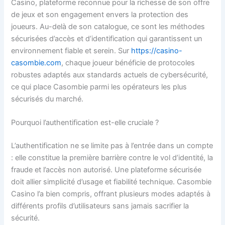
Casino, plateforme reconnue pour la richesse de son offre
de jeux et son engagement envers la protection des
joueurs. Au-delà de son catalogue, ce sont les méthodes
sécurisées d’accès et d’identification qui garantissent un
environnement fiable et serein. Sur
https://casino-
casombie.com
, chaque joueur bénéficie de protocoles
robustes adaptés aux standards actuels de cybersécurité,
ce qui place Casombie parmi les opérateurs les plus
sécurisés du marché.
Pourquoi l’authentification est-elle cruciale ?
L’authentification ne se limite pas à l’entrée dans un compte
: elle constitue la première barrière contre le vol d’identité, la
fraude et l’accès non autorisé. Une plateforme sécurisée
doit allier simplicité d’usage et fiabilité technique. Casombie
Casino l’a bien compris, offrant plusieurs modes adaptés à
différents profils d’utilisateurs sans jamais sacrifier la
sécurité.