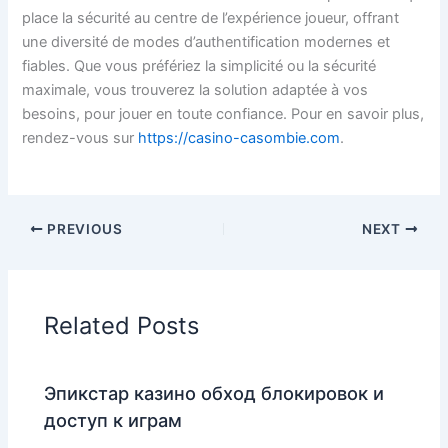
place la sécurité au centre de l’expérience joueur, offrant
une diversité de modes d’authentification modernes et
fiables. Que vous préfériez la simplicité ou la sécurité
maximale, vous trouverez la solution adaptée à vos
besoins, pour jouer en toute confiance. Pour en savoir plus,
rendez-vous sur
https://casino-casombie.com
.
PREVIOUS
NEXT
Related Posts
Эпикстар казино обход блокировок и
доступ к играм