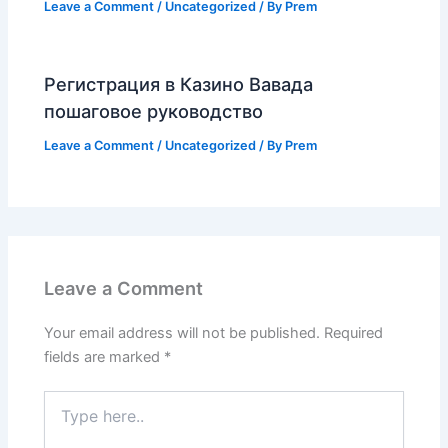
Leave a Comment
/
Uncategorized
/ By
Prem
Регистрация в Казино Вавада
пошаговое руководство
Leave a Comment
/
Uncategorized
/ By
Prem
Leave a Comment
Your email address will not be published.
Required
fields are marked
*
Type
here..