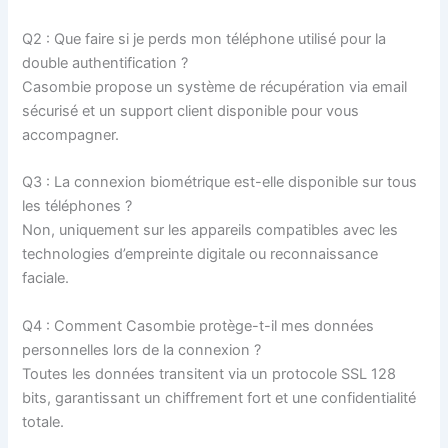
Q2 : Que faire si je perds mon téléphone utilisé pour la
double authentification ?
Casombie propose un système de récupération via email
sécurisé et un support client disponible pour vous
accompagner.
Q3 : La connexion biométrique est-elle disponible sur tous
les téléphones ?
Non, uniquement sur les appareils compatibles avec les
technologies d’empreinte digitale ou reconnaissance
faciale.
Q4 : Comment Casombie protège-t-il mes données
personnelles lors de la connexion ?
Toutes les données transitent via un protocole SSL 128
bits, garantissant un chiffrement fort et une confidentialité
totale.