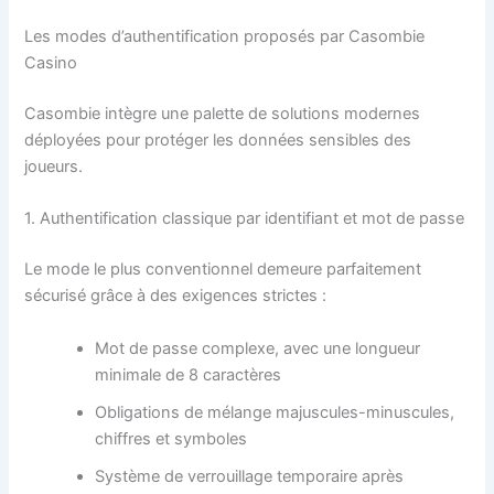
Les modes d’authentification proposés par Casombie
Casino
Casombie intègre une palette de solutions modernes
déployées pour protéger les données sensibles des
joueurs.
1. Authentification classique par identifiant et mot de passe
Le mode le plus conventionnel demeure parfaitement
sécurisé grâce à des exigences strictes :
Mot de passe complexe, avec une longueur
minimale de 8 caractères
Obligations de mélange majuscules-minuscules,
chiffres et symboles
Système de verrouillage temporaire après