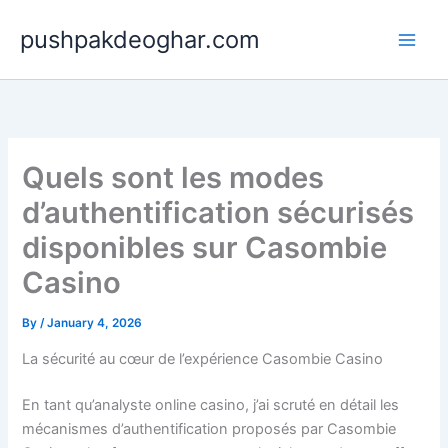
Skip
pushpakdeoghar.com
to
content
Quels sont les modes
d’authentification sécurisés
disponibles sur Casombie
Casino
By
/
January 4, 2026
La sécurité au cœur de l’expérience Casombie Casino
En tant qu’analyste online casino, j’ai scruté en détail les
mécanismes d’authentification proposés par Casombie