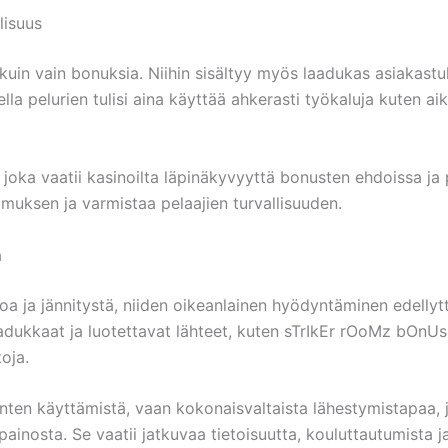
lisuus
in vain bonuksia. Niihin sisältyy myös laadukas asiakastuki
a pelurien tulisi aina käyttää ahkerasti työkaluja kuten aika
 joka vaatii kasinoilta läpinäkyvyyttä bonusten ehdoissa ja
amuksen ja varmistaa pelaajien turvallisuuden.
a
oa ja jännitystä, niiden oikeanlainen hyödyntäminen edellyt
dukkaat ja luotettavat lähteet, kuten sTrIkEr rOoMz bOnUs, 
oja.
inten käyttämistä, vaan kokonaisvaltaista lähestymistapaa,
painosta. Se vaatii jatkuvaa tietoisuutta, kouluttautumista j