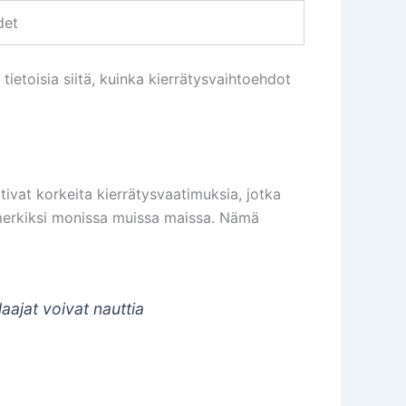
det
tietoisia siitä, kuinka kierrätysvaihtoehdot
vat korkeita kierrätysvaatimuksia, jotka
imerkiksi monissa muissa maissa. Nämä
aajat voivat nauttia