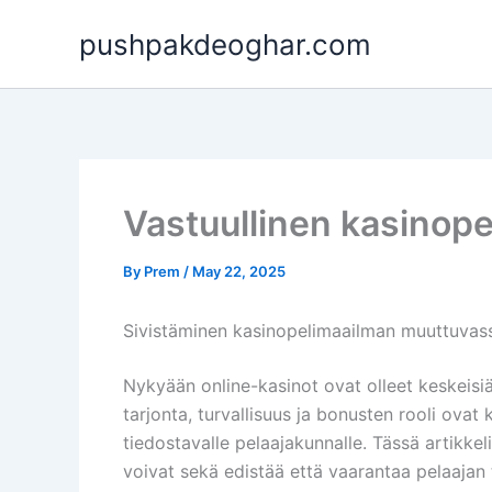
Skip
pushpakdeoghar.com
to
content
Vastuullinen kasinope
By
Prem
/
May 22, 2025
Sivistäminen kasinopelimaailman muuttuva
Nykyään online-kasinot ovat olleet keskeisi
tarjonta, turvallisuus ja bonusten rooli ovat
tiedostavalle pelaajakunnalle. Tässä artikke
voivat sekä edistää että vaarantaa pelaajan 