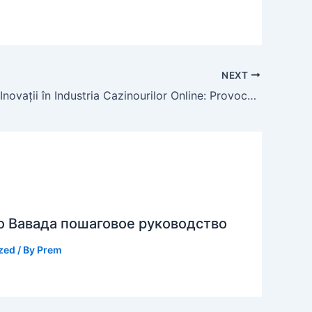
NEXT
Strategii și Inovații în Industria Cazinourilor Online: Provocări și Oportunități
о Вавада пошаговое руководство
zed
/ By
Prem