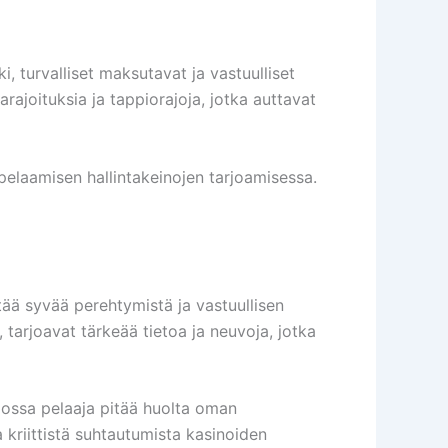
, turvalliset maksutavat ja vastuulliset
rajoituksia ja tappiorajoja, jotka auttavat
 pelaamisen hallintakeinojen tarjoamisessa.
tää syvää perehtymistä ja vastuullisen
tarjoavat tärkeää tietoa ja neuvoja, jotka
 jossa pelaaja pitää huolta oman
a kriittistä suhtautumista kasinoiden