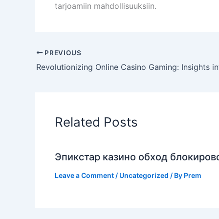
tarjoamiin mahdollisuuksiin.
PREVIOUS
Related Posts
Эпикстар казино обход блокирово
Leave a Comment
/
Uncategorized
/ By
Prem