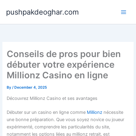
Skip
pushpakdeoghar.com
to
content
Conseils de pros pour bien
débuter votre expérience
Millionz Casino en ligne
By
/
December 4, 2025
Découvrez Millionz Casino et ses avantages
Débuter sur un casino en ligne comme
Millionz
nécessite
une bonne préparation. Que vous soyez novice ou joueur
expérimenté, comprendre les particularités du site,
notamment les options liées au millionz retrait, est