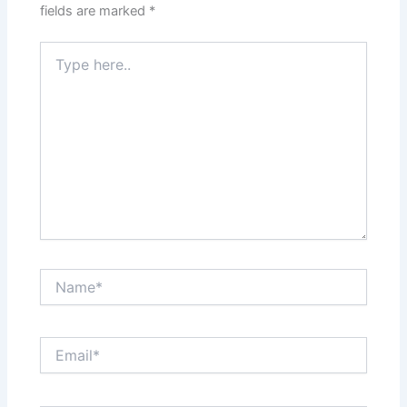
fields are marked
*
Type
here..
Name*
Email*