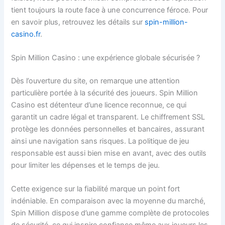
tient toujours la route face à une concurrence féroce. Pour
en savoir plus, retrouvez les détails sur
spin-million-
casino.fr
.
Spin Million Casino : une expérience globale sécurisée ?
Dès l’ouverture du site, on remarque une attention
particulière portée à la sécurité des joueurs. Spin Million
Casino est détenteur d’une licence reconnue, ce qui
garantit un cadre légal et transparent. Le chiffrement SSL
protège les données personnelles et bancaires, assurant
ainsi une navigation sans risques. La politique de jeu
responsable est aussi bien mise en avant, avec des outils
pour limiter les dépenses et le temps de jeu.
Cette exigence sur la fiabilité marque un point fort
indéniable. En comparaison avec la moyenne du marché,
Spin Million dispose d’une gamme complète de protocoles