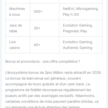
Machines
NetEnt, Microgaming,
500+
à sous
Play’n GO
Jeux de
Evolution Gaming,
30+
table
Pragmatic Play
Live
Evolution Gaming,
40+
casino
Authentic Gaming
Bonus et promotions : une offre compétitive ?
L’écosystème bonus de Spin Million reste attractif en 2026.
Le bonus de bienvenue est généreux, souvent
accompagné de tours gratuits et d’un cash back. Le
programme de fidélité récompense régulièrement les
joueurs actifs par des avantages exclusifs. Néanmoins,
certaines conditions de mise peuvent paraître strictes, ce
qui demande une lecture attentive des termes.