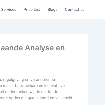
Services
Price List
Blogs
Contact us
pgaande Analyse en
e, regelgeving en veranderende
 de meest betrouwbare en innovatieve
tikel onderzoeken wij de markt, de
nde opties die qua aanbod en veiligheid