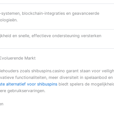
systemen, blockchain-integraties en geavanceerde
ologieën.
jkheid en snelle, effectieve ondersteuning versterken
 Evoluerende Markt
ehouders zoals shibuspins.casino garant staan voor veiligh
vatieve functionaliteiten, meer diversiteit in spelaanbod 
te alternatief voor shibuspins
biedt spelers de mogelijkhei
ere gebruikservaringen.
en