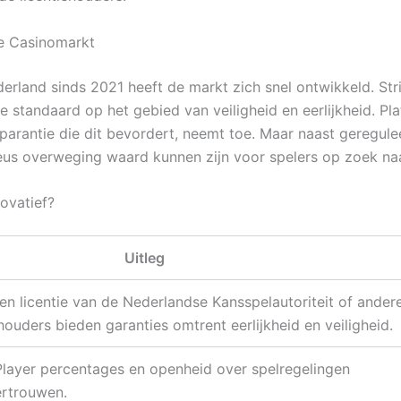
e Casinomarkt
erland sinds 2021 heeft de markt zich snel ontwikkeld. Str
e standaard op het gebied van veiligheid en eerlijkheid. Pl
arantie die dit bevordert, neemt toe. Maar naast geregule
ieus overweging waard kunnen zijn voor spelers op zoek naa
ovatief?
Uitleg
en licentie van de Nederlandse Kansspelautoriteit of ander
ouders bieden garanties omtrent eerlijkheid en veiligheid.
layer percentages en openheid over spelregelingen
ertrouwen.