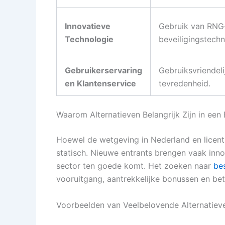
Innovatieve
Gebruik van RNG-
Technologie
beveiligingstechn
Gebruikerservaring
Gebruiksvriendeli
en Klantenservice
tevredenheid.
Waarom Alternatieven Belangrijk Zijn in een
Hoewel de wetgeving in Nederland en licenti
statisch. Nieuwe entrants brengen vaak inno
sector ten goede komt. Het zoeken naar
bes
vooruitgang, aantrekkelijke bonussen en bet
Voorbeelden van Veelbelovende Alternatiev