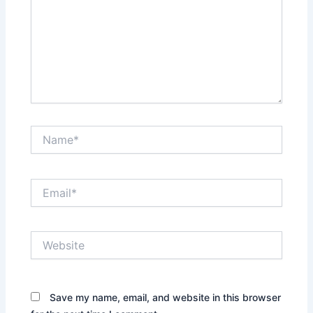
Name*
Email*
Website
Save my name, email, and website in this browser