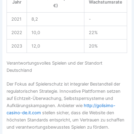
Jahr
Wachstumsrate
€)
2021
8,2
-
2022
10,0
22%
2023
12,0
20%
Verantwortungsvolles Spielen und der Standort
Deutschland
Der Fokus auf Spielerschutz ist integraler Bestandteil der
regulatorischen Strategie. Innovative Plattformen setzen
auf Echtzeit-Überwachung, Selbstsperrsysteme und
Aufklärungskampagnen. Anbieter wie
http://golisimo-
casino-de.it.com
stellen sicher, dass die Website den
höchsten Standards entspricht, um Vertrauen zu schaffen
und verantwortungsbewusstes Spielen zu fördern.