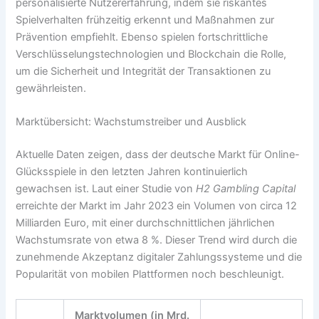
personalisierte Nutzererfahrung, indem sie riskantes
Spielverhalten frühzeitig erkennt und Maßnahmen zur
Prävention empfiehlt. Ebenso spielen fortschrittliche
Verschlüsselungstechnologien und Blockchain die Rolle,
um die Sicherheit und Integrität der Transaktionen zu
gewährleisten.
Marktübersicht: Wachstumstreiber und Ausblick
Aktuelle Daten zeigen, dass der deutsche Markt für Online-
Glücksspiele in den letzten Jahren kontinuierlich
gewachsen ist. Laut einer Studie von
H2 Gambling Capital
erreichte der Markt im Jahr 2023 ein Volumen von circa 12
Milliarden Euro, mit einer durchschnittlichen jährlichen
Wachstumsrate von etwa 8 %. Dieser Trend wird durch die
zunehmende Akzeptanz digitaler Zahlungssysteme und die
Popularität von mobilen Plattformen noch beschleunigt.
Marktvolumen (in Mrd.