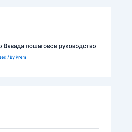
о Вавада пошаговое руководство
zed
/ By
Prem