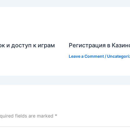
к и доступ к играм
Регистрация в Казин
Leave a Comment
/
Uncategori
quired fields are marked
*