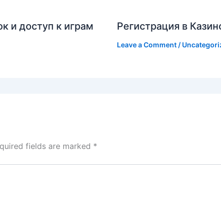
к и доступ к играм
Регистрация в Казин
Leave a Comment
/
Uncategori
quired fields are marked
*