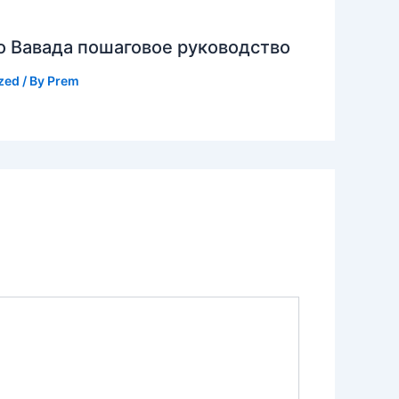
о Вавада пошаговое руководство
zed
/ By
Prem