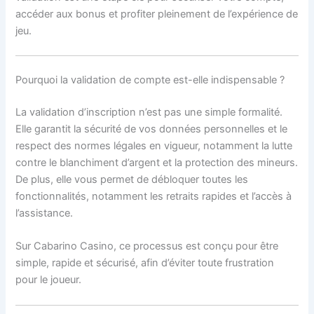
accéder aux bonus et profiter pleinement de l’expérience de
jeu.
Pourquoi la validation de compte est-elle indispensable ?
La validation d’inscription n’est pas une simple formalité.
Elle garantit la sécurité de vos données personnelles et le
respect des normes légales en vigueur, notamment la lutte
contre le blanchiment d’argent et la protection des mineurs.
De plus, elle vous permet de débloquer toutes les
fonctionnalités, notamment les retraits rapides et l’accès à
l’assistance.
Sur Cabarino Casino, ce processus est conçu pour être
simple, rapide et sécurisé, afin d’éviter toute frustration
pour le joueur.