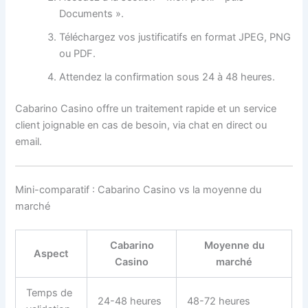
Documents ».
Téléchargez vos justificatifs en format JPEG, PNG
ou PDF.
Attendez la confirmation sous 24 à 48 heures.
Cabarino Casino offre un traitement rapide et un service
client joignable en cas de besoin, via chat en direct ou
email.
Mini-comparatif : Cabarino Casino vs la moyenne du
marché
Cabarino
Moyenne du
Aspect
Casino
marché
Temps de
24-48 heures
48-72 heures