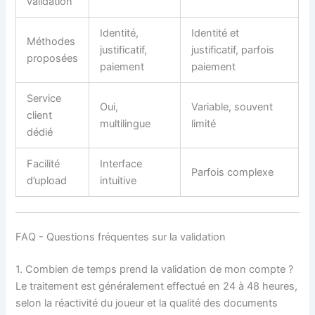
validation
Identité,
Identité et
Méthodes
justificatif,
justificatif, parfois
proposées
paiement
paiement
Service
Oui,
Variable, souvent
client
multilingue
limité
dédié
Facilité
Interface
Parfois complexe
d’upload
intuitive
FAQ - Questions fréquentes sur la validation
1. Combien de temps prend la validation de mon compte ?
Le traitement est généralement effectué en 24 à 48 heures,
selon la réactivité du joueur et la qualité des documents