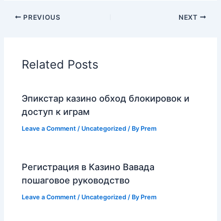
PREVIOUS
NEXT
Related Posts
Эпикстар казино обход блокировок и
доступ к играм
Leave a Comment
/
Uncategorized
/ By
Prem
Регистрация в Казино Вавада
пошаговое руководство
Leave a Comment
/
Uncategorized
/ By
Prem