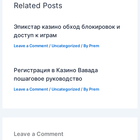
Related Posts
Эпикстар казино обход блокировок и
доступ к играм
Leave a Comment
/
Uncategorized
/ By
Prem
Регистрация в Казино Вавада
пошаговое руководство
Leave a Comment
/
Uncategorized
/ By
Prem
Leave a Comment