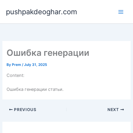
Skip
pushpakdeoghar.com
to
content
Ошибка генерации
By
Prem
/
July 31, 2025
Content:
Ошибка генерации статьи.
PREVIOUS
NEXT